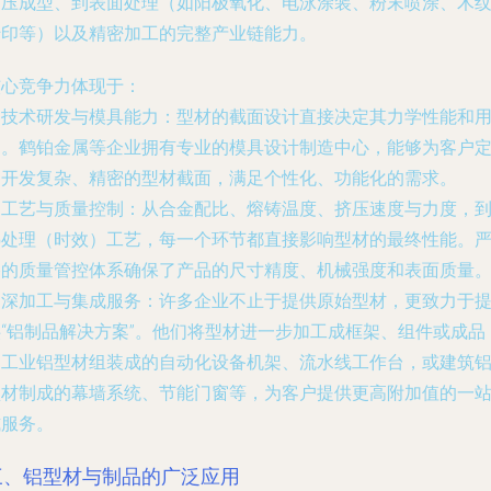
挤压成型、到表面处理（如阳极氧化、电泳涂装、粉末喷涂、木
转印等）以及精密加工的完整产业链能力。
核心竞争力体现于：
.
技术研发与模具能力
：型材的截面设计直接决定其力学性能和
途。鹤铂金属等企业拥有专业的模具设计制造中心，能够为客户
制开发复杂、精密的型材截面，满足个性化、功能化的需求。
.
工艺与质量控制
：从合金配比、熔铸温度、挤压速度与力度，
热处理（时效）工艺，每一个环节都直接影响型材的最终性能。
格的质量管控体系确保了产品的尺寸精度、机械强度和表面质量
.
深加工与集成服务
：许多企业不止于提供原始型材，更致力于
供“铝制品解决方案”。他们将型材进一步加工成框架、组件或成品
如工业铝型材组装成的自动化设备机架、流水线工作台，或建筑
型材制成的幕墙系统、节能门窗等，为客户提供更高附加值的一
式服务。
三、铝型材与制品的广泛应用