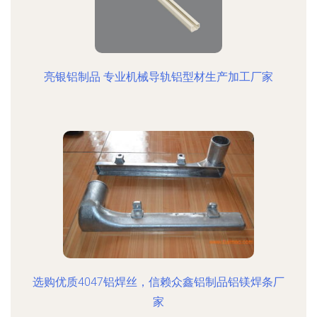
亮银铝制品 专业机械导轨铝型材生产加工厂家
选购优质4047铝焊丝，信赖众鑫铝制品铝镁焊条厂
家