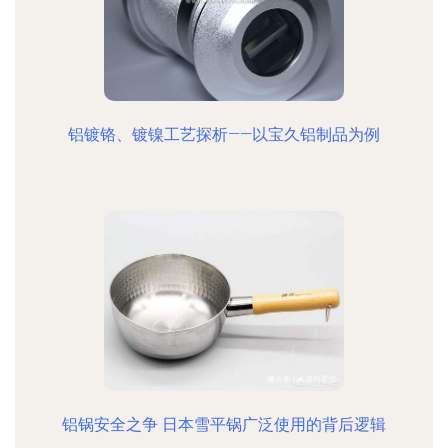
铝镀铬、镀镍工艺探析——以宝久铝制品为例
铝锅安全之争 日本雪平锅广泛使用的背后逻辑