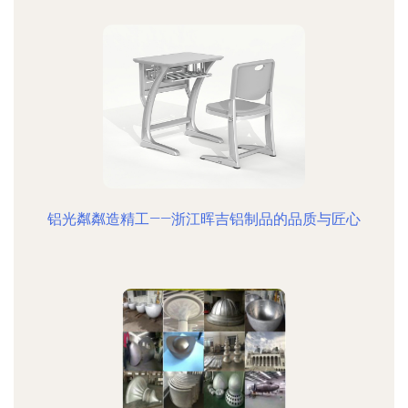
铝光粼粼造精工——浙江晖吉铝制品的品质与匠心