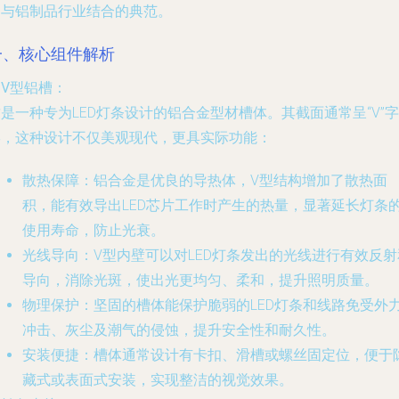
明与铝制品行业结合的典范。
一、核心组件解析
.
V型铝槽
：
是一种专为LED灯条设计的铝合金型材槽体。其截面通常呈“V”字
形，这种设计不仅美观现代，更具实际功能：
散热保障
：铝合金是优良的导热体，V型结构增加了散热面
积，能有效导出LED芯片工作时产生的热量，显著延长灯条
使用寿命，防止光衰。
光线导向
：V型内壁可以对LED灯条发出的光线进行有效反射
导向，消除光斑，使出光更均匀、柔和，提升照明质量。
物理保护
：坚固的槽体能保护脆弱的LED灯条和线路免受外
冲击、灰尘及潮气的侵蚀，提升安全性和耐久性。
安装便捷
：槽体通常设计有卡扣、滑槽或螺丝固定位，便于
藏式或表面式安装，实现整洁的视觉效果。