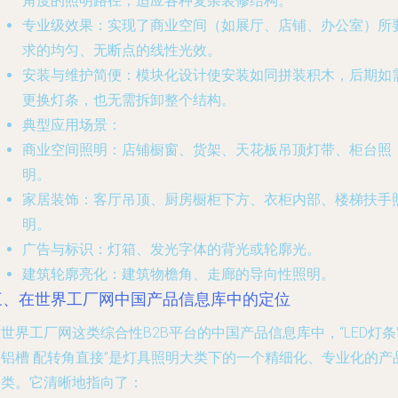
角度的照明路径，适应各种复杂装修结构。
专业级效果
：实现了商业空间（如展厅、店铺、办公室）所
求的均匀、无断点的线性光效。
安装与维护简便
：模块化设计使安装如同拼装积木，后期如
更换灯条，也无需拆卸整个结构。
典型应用场景
：
商业空间照明
：店铺橱窗、货架、天花板吊顶灯带、柜台照
明。
家居装饰
：客厅吊顶、厨房橱柜下方、衣柜内部、楼梯扶手
明。
广告与标识
：灯箱、发光字体的背光或轮廓光。
建筑轮廓亮化
：建筑物檐角、走廊的导向性照明。
三、在世界工厂网中国产品信息库中的定位
世界工厂网这类综合性B2B平台的中国产品信息库中，“LED灯条
铝槽 配转角直接”是
灯具照明
大类下的一个精细化、专业化的产
分类。它清晰地指向了：