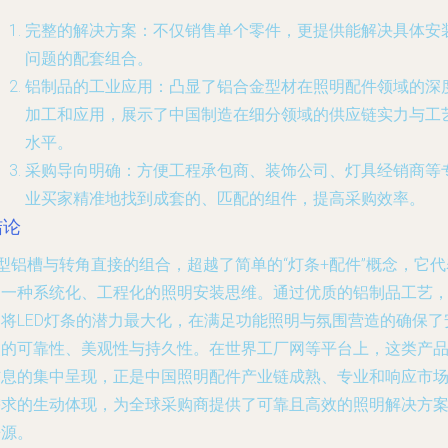
完整的解决方案
：不仅销售单个零件，更提供能解决具体安
问题的配套组合。
铝制品的工业应用
：凸显了铝合金型材在照明配件领域的深
加工和应用，展示了中国制造在细分领域的供应链实力与工
水平。
采购导向明确
：方便工程承包商、装饰公司、灯具经销商等
业买家精准地找到成套的、匹配的组件，提高采购效率。
结论
型铝槽与转角直接的组合，超越了简单的“灯条+配件”概念，它代
了一种系统化、工程化的照明安装思维。通过优质的铝制品工艺
它将LED灯条的潜力最大化，在满足功能照明与氛围营造的确保了
装的可靠性、美观性与持久性。在世界工厂网等平台上，这类产
信息的集中呈现，正是中国照明配件产业链成熟、专业和响应市
需求的生动体现，为全球采购商提供了可靠且高效的照明解决方
来源。