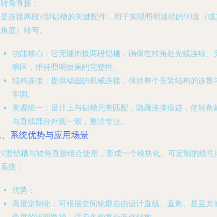
.
转角直接
：
这是连接两段V型铝槽的关键配件，用于实现照明路径的90度（或
他角度）转弯。
功能核心
：它无缝衔接两段铝槽，确保在转角处光线连续、
暗区，维持照明效果的完整性。
结构连接
：提供稳固的机械连接，保持整个安装结构的连贯
牢固。
美观统一
：设计上与铝槽完美匹配，隐藏连接痕迹，使转角
与直线部分外观一致，整洁专业。
二、系统优势与应用场景
将V型铝槽与转角直接组合使用，形成一个模块化、可定制的线性
明系统：
优势
：
高度定制化
：可根据空间轮廓自由设计直线、直角、甚至其