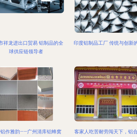
市祥龙进出口贸易 铝制品的全
印度铝制品工厂 传统与创新
球供应链领导者
派铝作雅韵——广州清库铝蜂窝
客家人吃苦耐劳闯天下，铝