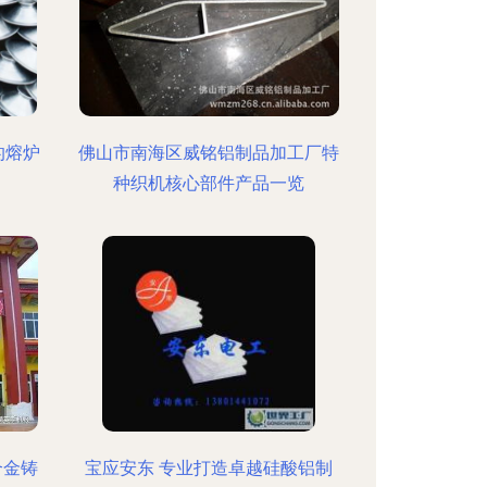
的熔炉
佛山市南海区威铭铝制品加工厂特
种织机核心部件产品一览
合金铸
宝应安东 专业打造卓越硅酸铝制