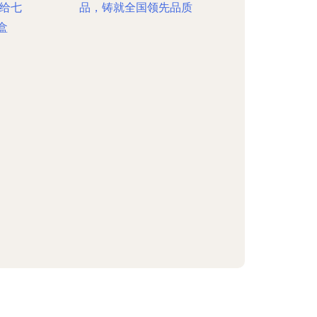
给七
品，铸就全国领先品质
盒